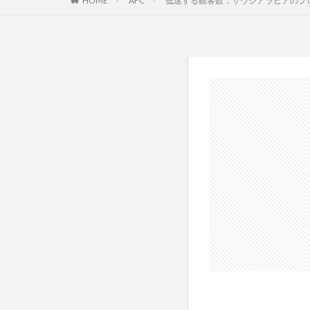
HOME
AFC
低迷する観客数：サウジアラビアのプ