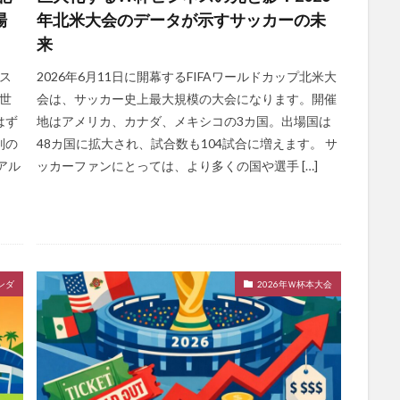
場
年北米大会のデータが示すサッカーの未
来
はス
2026年6月11日に開幕するFIFAワールドカップ北米大
世
会は、サッカー史上最大規模の大会になります。開催
はず
地はアメリカ、カナダ、メキシコの3カ国。出場国は
別の
48カ国に拡大され、試合数も104試合に増えます。 サ
アル
ッカーファンにとっては、より多くの国や選手 […]
ンダ
2026年Ｗ杯本大会