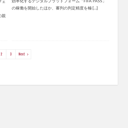
効率化するデジタルプラットフォーム「FIFA PASS」
フェ
の稼働を開始したほか、審判の判定精度を極 […]
の親
2
3
Next