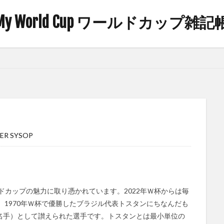
My World Cup ワールドカップ雑記
ER SYSOP
ドカップの魅力に取り憑かれています。2022年Ｗ杯からは毎
、1970年Ｗ杯で優勝したブラジル代表トスタンにちなんだも
名手）として讃えられた選手です。トスタンとは最小単位の