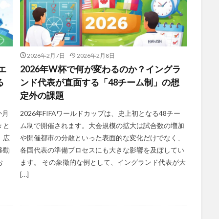
2026年2月7日
2026年2月8日
エ
2026年W杯で何が変わるのか？イングラ
る
ンド代表が直面する「48チーム制」の想
定外の課題
か月
2026年FIFAワールドカップは、史上初となる48チー
々と
ム制で開催されます。大会規模の拡大は試合数の増加
。広
や開催都市の分散といった表面的な変化だけでなく、
移動
各国代表の準備プロセスにも大きな影響を及ぼしてい
お
ます。 その象徴的な例として、イングランド代表が大
[…]