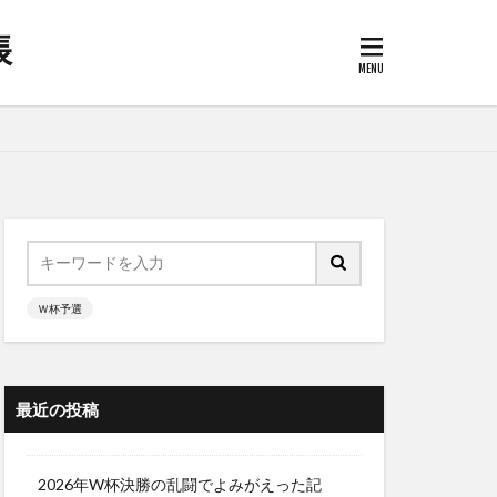
帳
Ｗ杯予選
最近の投稿
2026年W杯決勝の乱闘でよみがえった記