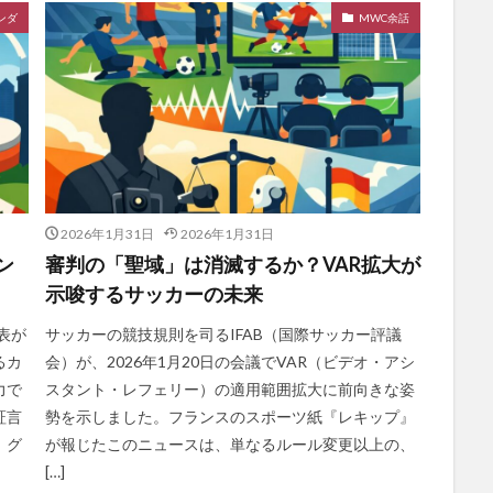
ンダ
MWC余話
2026年1月31日
2026年1月31日
ン
審判の「聖域」は消滅するか？VAR拡大が
示唆するサッカーの未来
表が
サッカーの競技規則を司るIFAB（国際サッカー評議
るカ
会）が、2026年1月20日の会議でVAR（ビデオ・アシ
力で
スタント・レフェリー）の適用範囲拡大に前向きな姿
証言
勢を示しました。フランスのスポーツ紙『レキップ』
、グ
が報じたこのニュースは、単なるルール変更以上の、
[…]