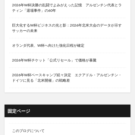
2026年W杯決勝の乱闘でよみがえった記憶 アルゼンチン代表とラ
ティン「退場事件」の60年
巨大化するW杯ビジネスの光と影：2026年北米大会のデータが示す
サッカーの未来
オランダ代表、W杯へ向けた強化日程が確定
2026年W杯チケット「公式リセール」で価格が暴騰
2026年W杯ベースキャンプ続々決定 エクアドル・アルゼンチン・
ドイツに見る「北米開催」の戦略差
固定ページ
このブログについて