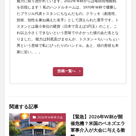
魅力に取り憑かれています。2022年Ｗ杯からは毎回現地観戦
を目指します！ 私のハンドルネームは、1970年Ｗ杯で優勝し
たブラジル代表トスタンにちなんだもの。クラッキ（創造性、
技術、知性を兼ね備えた名手）として讃えられた選手です。ト
スタンとは最小単位の硬貨（日本で言えば1円玉）のこと。こ
れ以上小さくできないという意味で小さかった彼のあだ名とな
りました。 能力は到底及びませんが、トスタン＝ちいっちぇい
男という意味で私にぴったりのハンドル。あと、頭の形状も本
家に近い。。。
投稿一覧へ
関連する記事
【緊急】2026年W杯が開
2026年Ｗ杯本大会
催危機？米国のベネズエラ
軍事介入が大会に与える衝