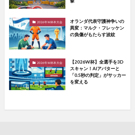
撃
オランダ代表守護神争いの
2026年Ｗ杯本大会
異変：マルク・フレッケン
の負傷がもたらす波紋
【2026W杯】全選手を3D
2026年Ｗ杯本大会
スキャン！AIアバターと
「0.5秒の判定」がサッカー
を変える