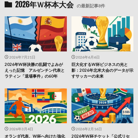
2026年Ｗ杯本大会
の最新記事8件
2026年7月21日
2026年6月6日
2026年W杯決勝の乱闘でよみが
巨大化するW杯ビジネスの光と
えった記憶 アルゼンチン代表と
影：2026年北米大会のデータが示
ラティン「退場事件」の60年
すサッカーの未来
2026年3月4日
2026年2月16日
オランダ代表、W杯へ向けた強化
2026年W杯チケット「公式リセ