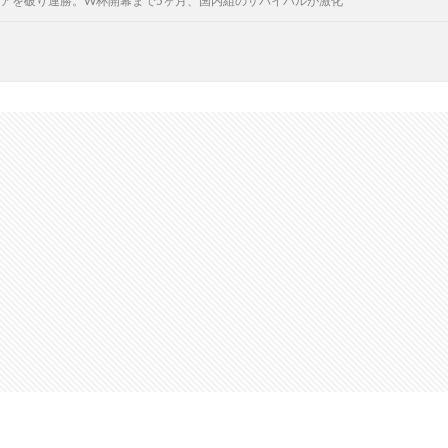
アを破り連勝。W杯開幕まで5ヶ月、国内組のサバイバルが激化