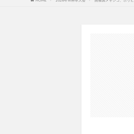
HOME
2026年Ｗ杯本大会
開催国メキシコ、ボリビ