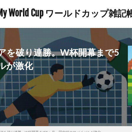
My World Cup ワールドカップ雑記
アを破り連勝。W杯開幕まで5
ルが激化