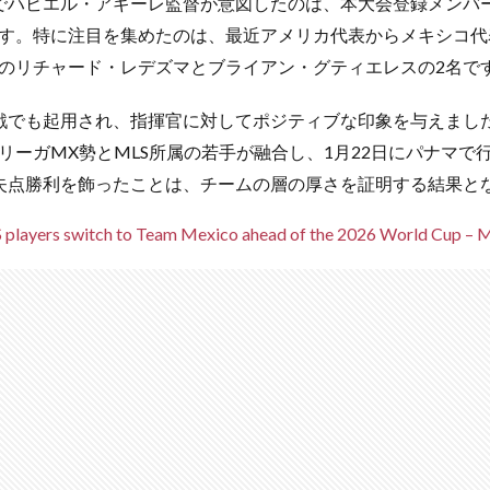
でハビエル・アギーレ監督が意図したのは、本大会登録メンバ
す。特に注目を集めたのは、最近アメリカ代表からメキシコ代表
のリチャード・レデズマとブライアン・グティエレスの2名で
戦でも起用され、指揮官に対してポジティブな印象を与えまし
リーガMX勢とMLS所属の若手が融合し、1月22日にパナマで行
失点勝利を飾ったことは、チームの層の厚さを証明する結果と
 players switch to Team Mexico ahead of the 2026 World Cup – 