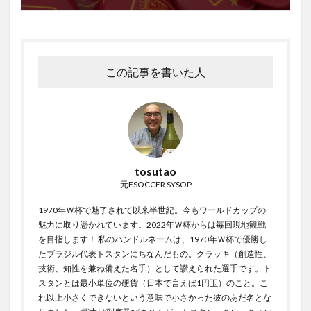
この記事を書いた人
tosutao
元FSOCCER SYSOP
1970年Ｗ杯で魅了されて以来半世紀。今もワールドカップの
魅力に取り憑かれています。2022年Ｗ杯からは毎回現地観戦
を目指します！ 私のハンドルネームは、1970年Ｗ杯で優勝し
たブラジル代表トスタンにちなんだもの。クラッキ（創造性、
技術、知性を兼ね備えた名手）として讃えられた選手です。ト
スタンとは最小単位の硬貨（日本で言えば1円玉）のこと。こ
れ以上小さくできないという意味で小さかった彼のあだ名とな