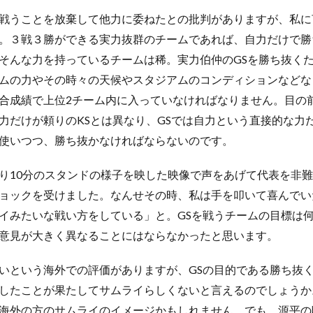
戦うことを放棄して他力に委ねたとの批判がありますが、私に
。３戦３勝ができる実力抜群のチームであれば、自力だけで勝
そんな力を持っているチームは稀。実力伯仲のGSを勝ち抜く
ムの力やその時々の天候やスタジアムのコンディションなどな
合成績で上位2チーム内に入っていなければなりません。目の
力だけが頼りのKSとは異なり、GSでは自力という直接的な力
使いつつ、勝ち抜かなければならないのです。
10分のスタンドの様子を映した映像で声をあげて代表を非難
ョックを受けました。なんせその時、私は手を叩いて喜んでい
イみたいな戦い方をしている」と。GSを戦うチームの目標は
意見が大きく異なることにはならなかったと思います。
という海外での評価がありますが、GSの目的である勝ち抜
したことが果たしてサムライらしくないと言えるのでしょうか
海外の方のサムライのイメージかもしれません。でも、源平の