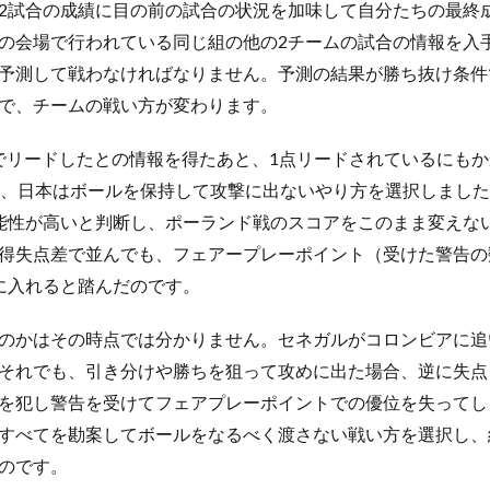
2試合の成績に目の前の試合の状況を加味して自分たちの最終
の会場で行われている同じ組の他の2チームの試合の情報を入
予測して戦わなければなりません。予測の結果が勝ち抜け条件
で、チームの戦い方が変わります。
でリードしたとの情報を得たあと、1点リードされているにも
間、日本はボールを保持して攻撃に出ないやり方を選択しまし
能性が高いと判断し、ポーランド戦のスコアをこのまま変えな
得失点差で並んでも、フェアープレーポイント（受けた警告の
に入れると踏んだのです。
のかはその時点では分かりません。セネガルがコロンビアに追
それでも、引き分けや勝ちを狙って攻めに出た場合、逆に失点
を犯し警告を受けてフェアプレーポイントでの優位を失ってし
すべてを勘案してボールをなるべく渡さない戦い方を選択し、
のです。