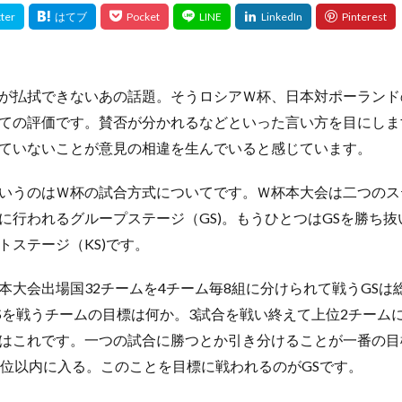
払拭できないあの話題。そうロシアＷ杯、日本対ポーランドの
ての評価です。賛否が分かれるなどといった言い方を目にしま
ていないことが意見の相違を生んでいると感じています。
いうのはＷ杯の試合方式についてです。Ｗ杯本大会は二つのス
に行われるグループステージ（GS)。もうひとつはGSを勝ち
トステージ（KS)です。
大会出場国32チームを4チーム毎8組に分けられて戦うGSは
Sを戦うチームの目標は何か。3試合を戦い終えて上位2チームに
はこれです。一つの試合に勝つとか引き分けることが一番の目
2位以内に入る。このことを目標に戦われるのがGSです。