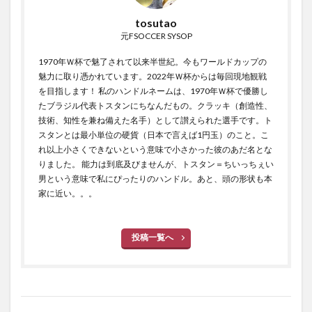
tosutao
元FSOCCER SYSOP
1970年Ｗ杯で魅了されて以来半世紀。今もワールドカップの
魅力に取り憑かれています。2022年Ｗ杯からは毎回現地観戦
を目指します！ 私のハンドルネームは、1970年Ｗ杯で優勝し
たブラジル代表トスタンにちなんだもの。クラッキ（創造性、
技術、知性を兼ね備えた名手）として讃えられた選手です。ト
スタンとは最小単位の硬貨（日本で言えば1円玉）のこと。こ
れ以上小さくできないという意味で小さかった彼のあだ名とな
りました。 能力は到底及びませんが、トスタン＝ちいっちぇい
男という意味で私にぴったりのハンドル。あと、頭の形状も本
家に近い。。。
投稿一覧へ